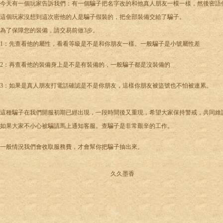
今天有一個玩家告訴我們：有一個騙子把名字改的和他真人朋友一模一樣，然後密語
這個玩家沒想到這次密他的人是騙子假裝的，把全部裝備交給了騙子。
為了保障您的裝備，請交易前做3步。
1：先查看他的屬性，看看等級是不是和你朋友一樣。一般騙子是小號屬性差
2：再查看他的裝備身上是不是有裝備的，一般騙子都是沒裝備的
3：如果是真人朋友打電話確認是不是你朋友，這樣你朋友被盜號也不怕被連累。
這種騙子在我們開服初期已經出現，一段時間後又重現，希望大家保持警戒，共同維
如果大家不小心被騙請馬上通知客服。查騙子是非常艱辛的工作。
一般情況我們會收取服務費，才會幫你把騙子抽出來。
久久墨香