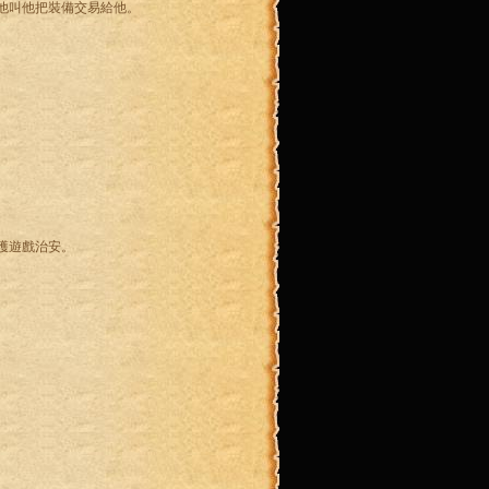
他叫他把裝備交易給他。
護遊戲治安。