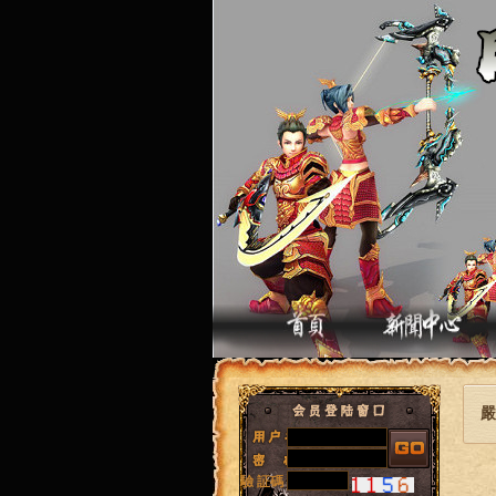
嚴
驗 証碼